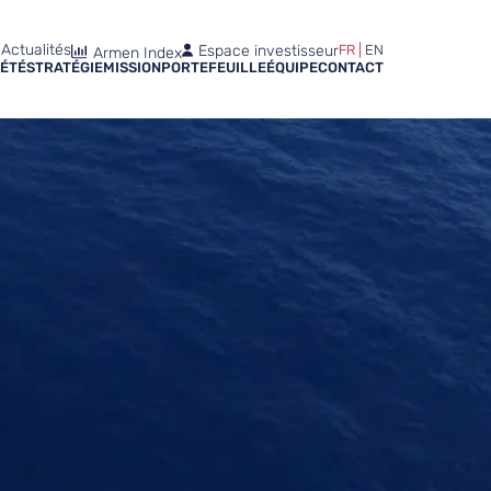
Actualités
Espace investisseur
FR
EN
Armen Index
IÉTÉ
STRATÉGIE
MISSION
PORTEFEUILLE
ÉQUIPE
CONTACT